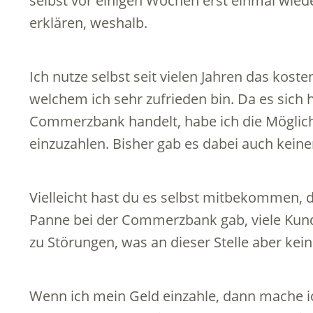
selbst vor einigen Wochen erst einmal wied
erklären, weshalb.
Ich nutze selbst seit vielen Jahren das kost
welchem ich sehr zufrieden bin. Da es sich
Commerzbank handelt, habe ich die Möglichke
einzuzahlen. Bisher gab es dabei auch keine
Vielleicht hast du es selbst mitbekommen, d
Panne bei der Commerzbank gab, viele Kun
zu Störungen, was an dieser Stelle aber kein
Wenn ich mein Geld einzahle, dann mache ic