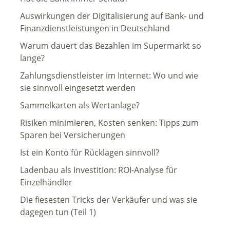
Auswirkungen der Digitalisierung auf Bank- und
Finanzdienstleistungen in Deutschland
Warum dauert das Bezahlen im Supermarkt so
lange?
Zahlungsdienstleister im Internet: Wo und wie
sie sinnvoll eingesetzt werden
Sammelkarten als Wertanlage?
Risiken minimieren, Kosten senken: Tipps zum
Sparen bei Versicherungen
Ist ein Konto für Rücklagen sinnvoll?
Ladenbau als Investition: ROI-Analyse für
Einzelhändler
Die fiesesten Tricks der Verkäufer und was sie
dagegen tun (Teil 1)