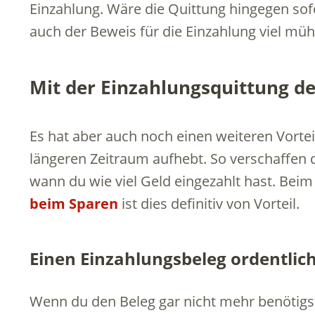
Einzahlung. Wäre die Quittung hingegen sof
auch der Beweis für die Einzahlung viel m
Mit der Einzahlungsquittung d
Es hat aber auch noch einen weiteren Vorte
längeren Zeitraum aufhebt. So verschaffen 
wann du wie viel Geld eingezahlt hast. Bei
beim Sparen
ist dies definitiv von Vorteil.
Einen Einzahlungsbeleg ordentlic
Wenn du den Beleg gar nicht mehr benötigst