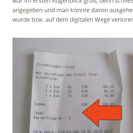
war im ersten Augenblick groß, denn schli
angegeben und man könnte davon ausgehen,
wurde bzw. auf dem digitalen Wege verloren