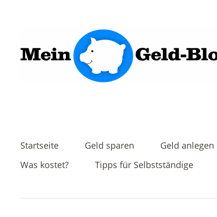
Startseite
Geld sparen
Geld anlegen
Was kostet?
Tipps für Selbstständige