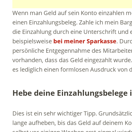
Wenn man Geld auf sein Konto einzahlen 
einen Einzahlungsbeleg. Zahle ich mein Barg
die Einzahlung durch eine Unterschrift und e
beispielsweise
bei meiner Sparkasse
. Dur
persönliche Entgegennahme des Mitarbeiters
vorhanden, dass das Geld eingezahlt wurde
es lediglich einen formlosen Ausdruck von 
Hebe deine Einzahlungsbelege
Dies ist ein sehr wichtiger Tipp. Grundsätzl
lange aufheben, bis das Geld auf deinem Ko