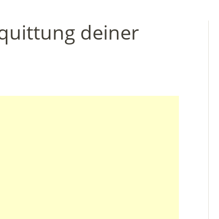
quittung deiner