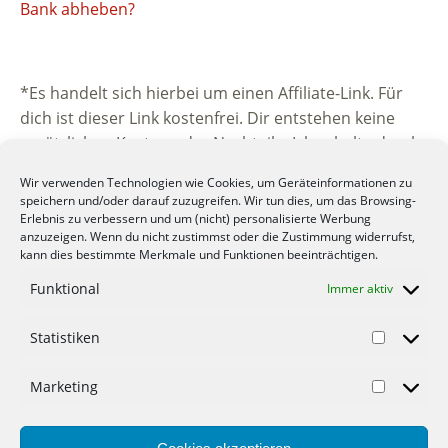
Bank abheben?
*Es handelt sich hierbei um einen Affiliate-Link. Für
dich ist dieser Link kostenfrei. Dir entstehen keine
zusätzlichen Kosten oder Nachteile. Ich erhalte durch
die Vermittlung eine kleine Provision vom
Wir verwenden Technologien wie Cookies, um Geräteinformationen zu
beworbenen Unternehmen. Vielen Dank für deine
speichern und/oder darauf zuzugreifen. Wir tun dies, um das Browsing-
Unterstützung.
Erlebnis zu verbessern und um (nicht) personalisierte Werbung
anzuzeigen. Wenn du nicht zustimmst oder die Zustimmung widerrufst,
kann dies bestimmte Merkmale und Funktionen beeinträchtigen.
Funktional
Immer aktiv
Statistiken
© 2012-2022 Mein-Geld-Blog.de der Geld Blog.
Marketing
Werbung