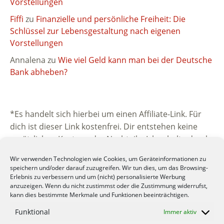
Vorstellungen
Fiffi
zu
Finanzielle und persönliche Freiheit: Die
Schlüssel zur Lebensgestaltung nach eigenen
Vorstellungen
Annalena
zu
Wie viel Geld kann man bei der Deutsche
Bank abheben?
*Es handelt sich hierbei um einen Affiliate-Link. Für
dich ist dieser Link kostenfrei. Dir entstehen keine
zusätzlichen Kosten oder Nachteile. Ich erhalte durch
die Vermittlung eine kleine Provision vom
Wir verwenden Technologien wie Cookies, um Geräteinformationen zu
beworbenen Unternehmen. Vielen Dank für deine
speichern und/oder darauf zuzugreifen. Wir tun dies, um das Browsing-
Unterstützung.
Erlebnis zu verbessern und um (nicht) personalisierte Werbung
anzuzeigen. Wenn du nicht zustimmst oder die Zustimmung widerrufst,
kann dies bestimmte Merkmale und Funktionen beeinträchtigen.
Funktional
Immer aktiv