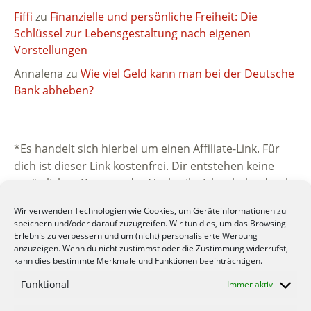
Fiffi
zu
Finanzielle und persönliche Freiheit: Die
Schlüssel zur Lebensgestaltung nach eigenen
Vorstellungen
Annalena
zu
Wie viel Geld kann man bei der Deutsche
Bank abheben?
*Es handelt sich hierbei um einen Affiliate-Link. Für
dich ist dieser Link kostenfrei. Dir entstehen keine
zusätzlichen Kosten oder Nachteile. Ich erhalte durch
die Vermittlung eine kleine Provision vom
Wir verwenden Technologien wie Cookies, um Geräteinformationen zu
beworbenen Unternehmen. Vielen Dank für deine
speichern und/oder darauf zuzugreifen. Wir tun dies, um das Browsing-
Unterstützung.
Erlebnis zu verbessern und um (nicht) personalisierte Werbung
anzuzeigen. Wenn du nicht zustimmst oder die Zustimmung widerrufst,
kann dies bestimmte Merkmale und Funktionen beeinträchtigen.
Funktional
Immer aktiv