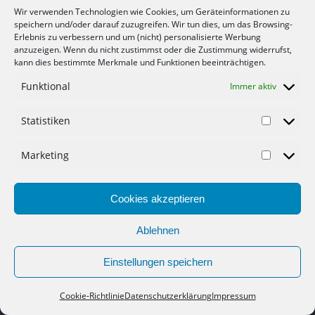
zusätzlichen Kosten oder Nachteile. Ich erhalte durch
Wir verwenden Technologien wie Cookies, um Geräteinformationen zu
die Vermittlung eine kleine Provision vom
speichern und/oder darauf zuzugreifen. Wir tun dies, um das Browsing-
Erlebnis zu verbessern und um (nicht) personalisierte Werbung
beworbenen Unternehmen. Vielen Dank für deine
anzuzeigen. Wenn du nicht zustimmst oder die Zustimmung widerrufst,
Unterstützung.
kann dies bestimmte Merkmale und Funktionen beeinträchtigen.
Funktional
Immer aktiv
Statistiken
Marketing
© 2012-2022 Mein-Geld-Blog.de der Geld Blog.
Cookies akzeptieren
Werbung
Gastartikel
Ablehnen
Datenschutzerklärung
Haftungsausschluss
Einstellungen speichern
Impressum
Cookie-Richtlinie (EU)
Cookie-Richtlinie
Datenschutzerklärung
Impressum