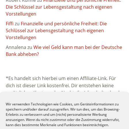
Die Schlüssel zur Lebensgestaltung nach eigenen
Vorstellungen
Fiffi
zu
Finanzielle und persönliche Freiheit: Die
Schlüssel zur Lebensgestaltung nach eigenen
Vorstellungen
Annalena
zu
Wie viel Geld kann man bei der Deutsche
Bank abheben?
*Es handelt sich hierbei um einen Affiliate-Link. Für
dich ist dieser Link kostenfrei. Dir entstehen keine
zusätzlichen Kosten oder Nachteile. Ich erhalte durch
die Vermittlung eine kleine Provision vom
Wir verwenden Technologien wie Cookies, um Geräteinformationen zu
beworbenen Unternehmen. Vielen Dank für deine
speichern und/oder darauf zuzugreifen. Wir tun dies, um das Browsing-
Unterstützung.
Erlebnis zu verbessern und um (nicht) personalisierte Werbung
anzuzeigen. Wenn du nicht zustimmst oder die Zustimmung widerrufst,
kann dies bestimmte Merkmale und Funktionen beeinträchtigen.