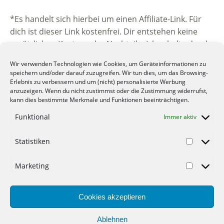
*Es handelt sich hierbei um einen Affiliate-Link. Für
dich ist dieser Link kostenfrei. Dir entstehen keine
zusätzlichen Kosten oder Nachteile. Ich erhalte durch
die Vermittlung eine kleine Provision vom
Wir verwenden Technologien wie Cookies, um Geräteinformationen zu
beworbenen Unternehmen. Vielen Dank für deine
speichern und/oder darauf zuzugreifen. Wir tun dies, um das Browsing-
Unterstützung.
Erlebnis zu verbessern und um (nicht) personalisierte Werbung
anzuzeigen. Wenn du nicht zustimmst oder die Zustimmung widerrufst,
kann dies bestimmte Merkmale und Funktionen beeinträchtigen.
Funktional
Immer aktiv
Statistiken
© 2012-2022 Mein-Geld-Blog.de der Geld Blog.
Marketing
Werbung
Cookies akzeptieren
Gastartikel
Datenschutzerklärung
Ablehnen