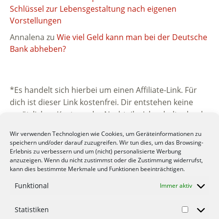
Schlüssel zur Lebensgestaltung nach eigenen
Vorstellungen
Annalena
zu
Wie viel Geld kann man bei der Deutsche
Bank abheben?
*Es handelt sich hierbei um einen Affiliate-Link. Für
dich ist dieser Link kostenfrei. Dir entstehen keine
zusätzlichen Kosten oder Nachteile. Ich erhalte durch
die Vermittlung eine kleine Provision vom
Wir verwenden Technologien wie Cookies, um Geräteinformationen zu
beworbenen Unternehmen. Vielen Dank für deine
speichern und/oder darauf zuzugreifen. Wir tun dies, um das Browsing-
Unterstützung.
Erlebnis zu verbessern und um (nicht) personalisierte Werbung
anzuzeigen. Wenn du nicht zustimmst oder die Zustimmung widerrufst,
kann dies bestimmte Merkmale und Funktionen beeinträchtigen.
Funktional
Immer aktiv
Statistiken