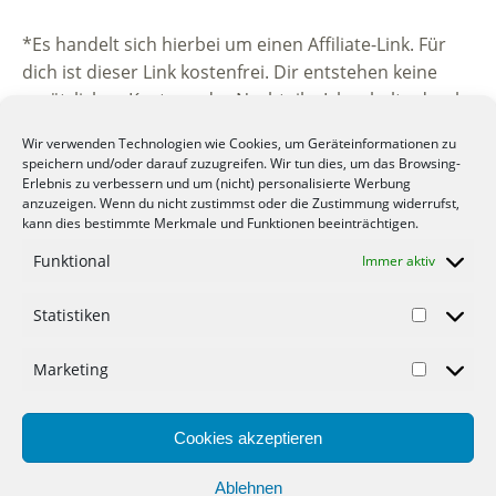
*Es handelt sich hierbei um einen Affiliate-Link. Für
dich ist dieser Link kostenfrei. Dir entstehen keine
zusätzlichen Kosten oder Nachteile. Ich erhalte durch
die Vermittlung eine kleine Provision vom
Wir verwenden Technologien wie Cookies, um Geräteinformationen zu
beworbenen Unternehmen. Vielen Dank für deine
speichern und/oder darauf zuzugreifen. Wir tun dies, um das Browsing-
Unterstützung.
Erlebnis zu verbessern und um (nicht) personalisierte Werbung
anzuzeigen. Wenn du nicht zustimmst oder die Zustimmung widerrufst,
kann dies bestimmte Merkmale und Funktionen beeinträchtigen.
Funktional
Immer aktiv
Statistiken
© 2012-2022 Mein-Geld-Blog.de der Geld Blog.
Marketing
Werbung
Cookies akzeptieren
Gastartikel
Datenschutzerklärung
Ablehnen