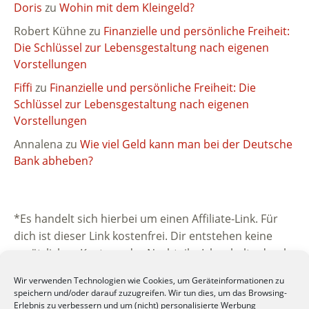
Doris
zu
Wohin mit dem Kleingeld?
Robert Kühne
zu
Finanzielle und persönliche Freiheit:
Die Schlüssel zur Lebensgestaltung nach eigenen
Vorstellungen
Fiffi
zu
Finanzielle und persönliche Freiheit: Die
Schlüssel zur Lebensgestaltung nach eigenen
Vorstellungen
Annalena
zu
Wie viel Geld kann man bei der Deutsche
Bank abheben?
*Es handelt sich hierbei um einen Affiliate-Link. Für
dich ist dieser Link kostenfrei. Dir entstehen keine
zusätzlichen Kosten oder Nachteile. Ich erhalte durch
die Vermittlung eine kleine Provision vom
Wir verwenden Technologien wie Cookies, um Geräteinformationen zu
beworbenen Unternehmen. Vielen Dank für deine
speichern und/oder darauf zuzugreifen. Wir tun dies, um das Browsing-
Unterstützung.
Erlebnis zu verbessern und um (nicht) personalisierte Werbung