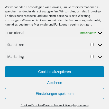
die Vermittlung eine kleine Provision vom
Wir verwenden Technologien wie Cookies, um Geräteinformationen zu
beworbenen Unternehmen. Vielen Dank für deine
speichern und/oder darauf zuzugreifen. Wir tun dies, um das Browsing-
Unterstützung.
Erlebnis zu verbessern und um (nicht) personalisierte Werbung
anzuzeigen. Wenn du nicht zustimmst oder die Zustimmung widerrufst,
kann dies bestimmte Merkmale und Funktionen beeinträchtigen.
Funktional
Immer aktiv
Statistiken
© 2012-2022 Mein-Geld-Blog.de der Geld Blog.
Marketing
Werbung
Cookies akzeptieren
Gastartikel
Datenschutzerklärung
Ablehnen
Haftungsausschluss
Impressum
Einstellungen speichern
Cookie-Richtlinie (EU)
Cookie-Richtlinie
Datenschutzerklärung
Impressum