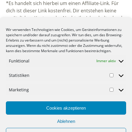
*Es handelt sich hierbei um einen Affiliate-Link. Für
dich ist dieser Link kostenfrei. Dir entstehen keine
zusätzlichen Kosten oder Nachteile. Ich erhalte durch
die Vermittlung eine kleine Provision vom
Wir verwenden Technologien wie Cookies, um Geräteinformationen zu
beworbenen Unternehmen. Vielen Dank für deine
speichern und/oder darauf zuzugreifen. Wir tun dies, um das Browsing-
Unterstützung.
Erlebnis zu verbessern und um (nicht) personalisierte Werbung
anzuzeigen. Wenn du nicht zustimmst oder die Zustimmung widerrufst,
kann dies bestimmte Merkmale und Funktionen beeinträchtigen.
Funktional
Immer aktiv
Statistiken
© 2012-2022 Mein-Geld-Blog.de der Geld Blog.
Marketing
Werbung
Cookies akzeptieren
Gastartikel
Datenschutzerklärung
Ablehnen
Haftungsausschluss