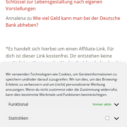
Schlüssel zur Lebensgestaltung nach eigenen
Vorstellungen
Annalena
zu
Wie viel Geld kann man bei der Deutsche
Bank abheben?
*Es handelt sich hierbei um einen Affiliate-Link. Für
dich ist dieser Link kostenfrei. Dir entstehen keine
zusätzlichen Kosten oder Nachteile. Ich erhalte durch
die Vermittlung eine kleine Provision vom
Wir verwenden Technologien wie Cookies, um Geräteinformationen zu
beworbenen Unternehmen. Vielen Dank für deine
speichern und/oder darauf zuzugreifen. Wir tun dies, um das Browsing-
Unterstützung.
Erlebnis zu verbessern und um (nicht) personalisierte Werbung
anzuzeigen. Wenn du nicht zustimmst oder die Zustimmung widerrufst,
kann dies bestimmte Merkmale und Funktionen beeinträchtigen.
Funktional
Immer aktiv
Statistiken