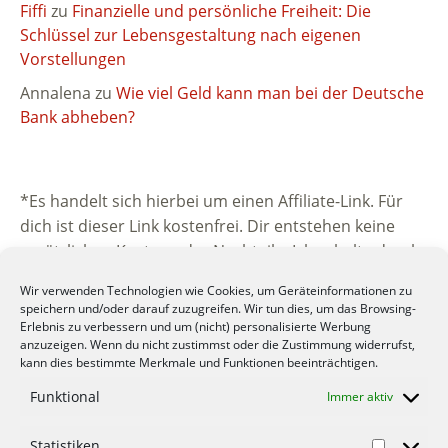
Fiffi
zu
Finanzielle und persönliche Freiheit: Die
Schlüssel zur Lebensgestaltung nach eigenen
Vorstellungen
Annalena
zu
Wie viel Geld kann man bei der Deutsche
Bank abheben?
*Es handelt sich hierbei um einen Affiliate-Link. Für
dich ist dieser Link kostenfrei. Dir entstehen keine
zusätzlichen Kosten oder Nachteile. Ich erhalte durch
die Vermittlung eine kleine Provision vom
Wir verwenden Technologien wie Cookies, um Geräteinformationen zu
beworbenen Unternehmen. Vielen Dank für deine
speichern und/oder darauf zuzugreifen. Wir tun dies, um das Browsing-
Unterstützung.
Erlebnis zu verbessern und um (nicht) personalisierte Werbung
anzuzeigen. Wenn du nicht zustimmst oder die Zustimmung widerrufst,
kann dies bestimmte Merkmale und Funktionen beeinträchtigen.
Funktional
Immer aktiv
Statistiken