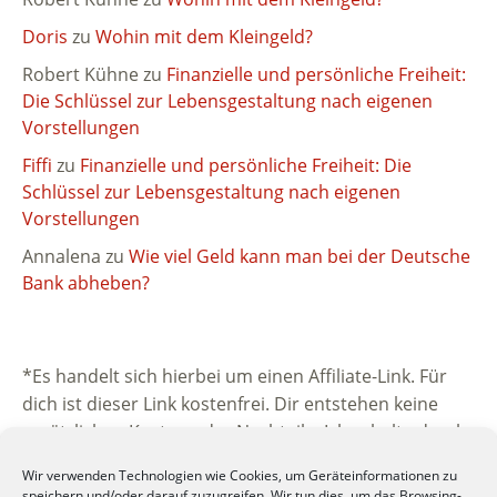
Doris
zu
Wohin mit dem Kleingeld?
Robert Kühne
zu
Finanzielle und persönliche Freiheit:
Die Schlüssel zur Lebensgestaltung nach eigenen
Vorstellungen
Fiffi
zu
Finanzielle und persönliche Freiheit: Die
Schlüssel zur Lebensgestaltung nach eigenen
Vorstellungen
Annalena
zu
Wie viel Geld kann man bei der Deutsche
Bank abheben?
*Es handelt sich hierbei um einen Affiliate-Link. Für
dich ist dieser Link kostenfrei. Dir entstehen keine
zusätzlichen Kosten oder Nachteile. Ich erhalte durch
die Vermittlung eine kleine Provision vom
Wir verwenden Technologien wie Cookies, um Geräteinformationen zu
beworbenen Unternehmen. Vielen Dank für deine
speichern und/oder darauf zuzugreifen. Wir tun dies, um das Browsing-