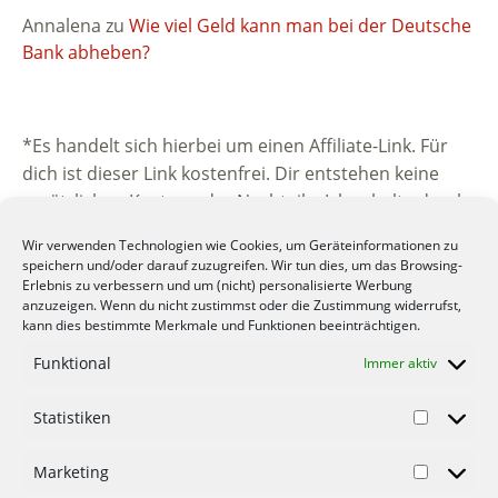
Annalena
zu
Wie viel Geld kann man bei der Deutsche
Bank abheben?
*Es handelt sich hierbei um einen Affiliate-Link. Für
dich ist dieser Link kostenfrei. Dir entstehen keine
zusätzlichen Kosten oder Nachteile. Ich erhalte durch
die Vermittlung eine kleine Provision vom
Wir verwenden Technologien wie Cookies, um Geräteinformationen zu
beworbenen Unternehmen. Vielen Dank für deine
speichern und/oder darauf zuzugreifen. Wir tun dies, um das Browsing-
Unterstützung.
Erlebnis zu verbessern und um (nicht) personalisierte Werbung
anzuzeigen. Wenn du nicht zustimmst oder die Zustimmung widerrufst,
kann dies bestimmte Merkmale und Funktionen beeinträchtigen.
Funktional
Immer aktiv
Statistiken
© 2012-2022 Mein-Geld-Blog.de der Geld Blog.
Marketing