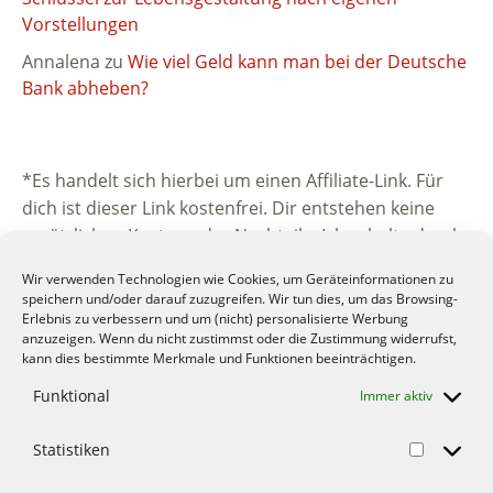
Vorstellungen
Annalena
zu
Wie viel Geld kann man bei der Deutsche
Bank abheben?
*Es handelt sich hierbei um einen Affiliate-Link. Für
dich ist dieser Link kostenfrei. Dir entstehen keine
zusätzlichen Kosten oder Nachteile. Ich erhalte durch
die Vermittlung eine kleine Provision vom
Wir verwenden Technologien wie Cookies, um Geräteinformationen zu
beworbenen Unternehmen. Vielen Dank für deine
speichern und/oder darauf zuzugreifen. Wir tun dies, um das Browsing-
Unterstützung.
Erlebnis zu verbessern und um (nicht) personalisierte Werbung
anzuzeigen. Wenn du nicht zustimmst oder die Zustimmung widerrufst,
kann dies bestimmte Merkmale und Funktionen beeinträchtigen.
Funktional
Immer aktiv
Statistiken