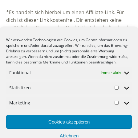
*Es handelt sich hierbei um einen Affiliate-Link. Für
dich ist dieser Link kostenfrei. Dir entstehen keine
zusätzlichen Kosten oder Nachteile. Ich erhalte durch
die Vermittlung eine kleine Provision vom
Wir verwenden Technologien wie Cookies, um Geräteinformationen zu
beworbenen Unternehmen. Vielen Dank für deine
speichern und/oder darauf zuzugreifen. Wir tun dies, um das Browsing-
Unterstützung.
Erlebnis zu verbessern und um (nicht) personalisierte Werbung
anzuzeigen. Wenn du nicht zustimmst oder die Zustimmung widerrufst,
kann dies bestimmte Merkmale und Funktionen beeinträchtigen.
Funktional
Immer aktiv
Statistiken
© 2012-2022 Mein-Geld-Blog.de der Geld Blog.
Marketing
Werbung
Cookies akzeptieren
Gastartikel
Datenschutzerklärung
Ablehnen